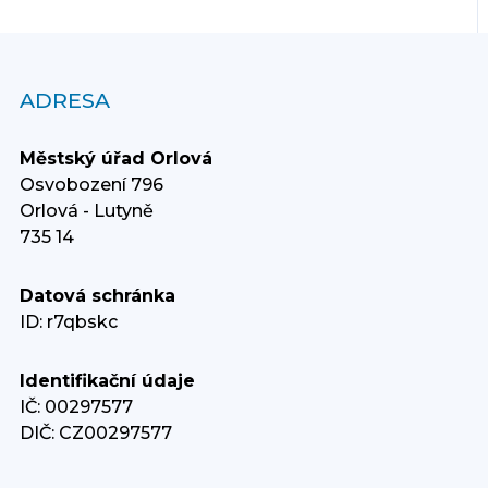
ADRESA
Městský úřad Orlová
Osvobození 796
Orlová - Lutyně
735 14
Datová schránka
ID: r7qbskc
Identifikační údaje
IČ: 00297577
DIČ: CZ00297577