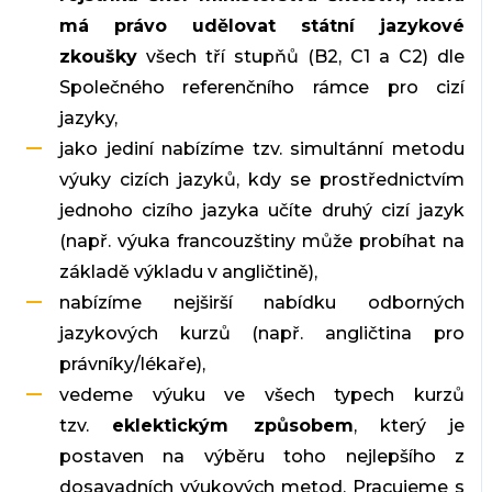
má právo udělovat státní jazykové
zkoušky
všech tří stupňů (B2, C1 a C2) dle
Společného referenčního rámce pro cizí
jazyky,
jako jediní nabízíme tzv. simultánní metodu
výuky cizích jazyků, kdy se prostřednictvím
jednoho cizího jazyka učíte druhý cizí jazyk
(např. výuka francouzštiny může probíhat na
základě výkladu v angličtině),
nabízíme nejširší nabídku odborných
jazykových kurzů (např. angličtina pro
právníky/lékaře),
vedeme výuku ve všech typech kurzů
tzv.
eklektickým způsobem
, který je
postaven na výběru toho nejlepšího z
dosavadních výukových metod. Pracujeme s