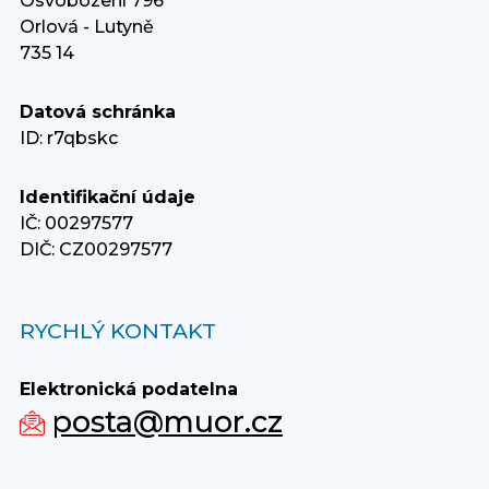
Osvobození 796
Orlová - Lutyně
735 14
Datová schránka
ID: r7qbskc
Identifikační údaje
IČ: 00297577
DIČ: CZ00297577
RYCHLÝ KONTAKT
Elektronická podatelna
posta@muor.cz