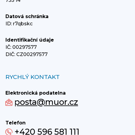
735 14
Datová schránka
ID: r7qbskc
Identifikační údaje
IČ: 00297577
DIČ: CZ00297577
RYCHLÝ KONTAKT
Elektronická podatelna
posta@muor.cz
Telefon
+420 596 581 111