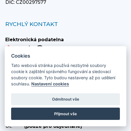
DIČ: CZ00297577
RYCHLÝ KONTAKT
Elektronická podatelna
posta@muor.cz
Cookies
Tato webová stránka používá nezbytné soubory
Telefon
cookie k zajištění správného fungování a sledovací
+420 596 581 111
soubory cookie. Tyto budou nastaveny až po udělení
souhlasu.
Nastavení cookies
Odmítnout vše
OTEVÍRACÍ HODINY ÚŘADU:
Přijmout vše
Po:
8:00 - 11:30 a 12:30 - 17:00
Út:
(pouze pro objednané)