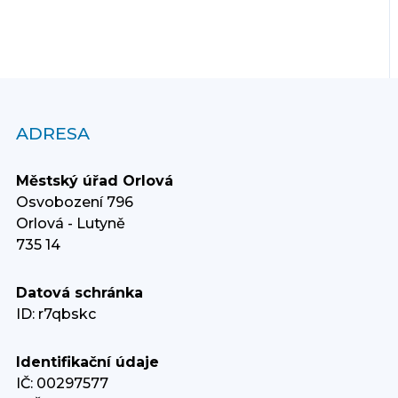
ADRESA
Městský úřad Orlová
Osvobození 796
Orlová - Lutyně
735 14
Datová schránka
ID: r7qbskc
Identifikační údaje
IČ: 00297577