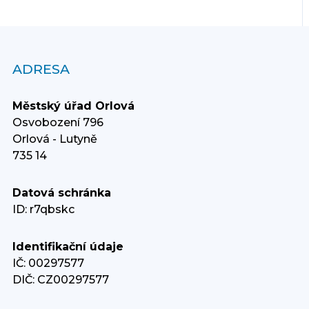
ADRESA
Městský úřad Orlová
Osvobození 796
Orlová - Lutyně
735 14
Datová schránka
ID: r7qbskc
Identifikační údaje
IČ: 00297577
DIČ: CZ00297577