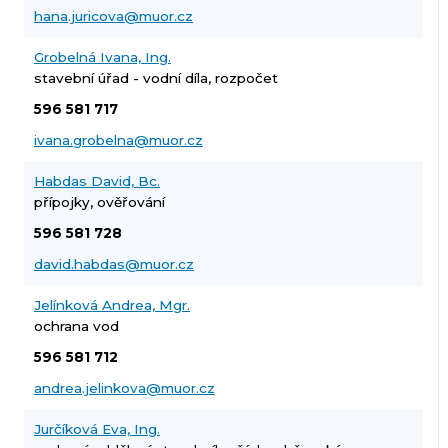
hana.juricova@muor.cz
Grobelná Ivana, Ing.
stavební úřad - vodní díla, rozpočet
596 581 717
ivana.grobelna@muor.cz
Habdas David, Bc.
přípojky, ověřování
596 581 728
david.habdas@muor.cz
Jelínková Andrea, Mgr.
ochrana vod
596 581 712
andrea.jelinkova@muor.cz
Jurčíková Eva, Ing.