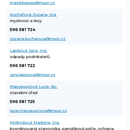
ingrid.krause@muor.cz
Kuchařová Zuzana, Ing.
myslivost a lesy
596 581 724
zuzana.kucharova@muor.cz
Lapišová Jana, Ing.
odpady podnikatelů
596 581 722
jana.lapisova@muor.cz
Masopustová Lucie, Bc.
stavební úřad
596 581 725
lucie.masopustova@muor.cz
Mokrošová Markéta, Ing.
koordinovaná stanoviska, památková péče, ochrana