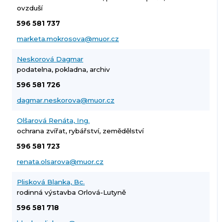
ovzduší
596 581 737
marketa.mokrosova@muor.cz
Neskorová Dagmar
podatelna, pokladna, archiv
596 581 726
dagmar.neskorova@muor.cz
Olšarová Renáta, Ing.
ochrana zvířat, rybářství, zemědělství
596 581 723
renata.olsarova@muor.cz
Plisková Blanka, Bc.
rodinná výstavba Orlová-Lutyně
596 581 718