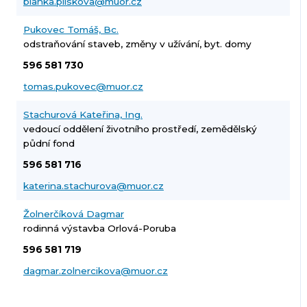
blanka.pliskova@muor.cz
Pukovec Tomáš, Bc.
odstraňování staveb, změny v užívání, byt. domy
596 581 730
tomas.pukovec@muor.cz
Stachurová Kateřina, Ing.
vedoucí oddělení životního prostředí, zemědělský
půdní fond
596 581 716
katerina.stachurova@muor.cz
Žolnerčíková Dagmar
rodinná výstavba Orlová-Poruba
596 581 719
dagmar.zolnercikova@muor.cz