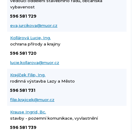
vedoucí oddělení stavebního řádu, občanská
vybavenost
596 581 729
eva.jurcikova@muor.cz
Kollárová Lucie, Ing.
ochrana přírody a krajiny
596 581 720
lucie.kollarova@muor.cz
Krajíček Filip, Ing.
rodinná výstavba Lazy a Město
596 581 731
filip.krajicek@muor.cz
Krause Ingrid, Bc.
stavby - pozemní komunikace, vyvlastnění
596 581 739