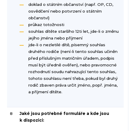
doklad o státním občanství (např. OP, CD,
osvědčení nebo potvrzení o státním
občanství)
průkaz totožnosti
souhlas dítěte staršího 12ti let, jde-li o změnu
jejího jména nebo příjmení
jde-li o nezletilé dítě, písemný souhlas
druhého rodiče (není-li tento souhlas učiněn
před příslušným matričním úřadem, podpis
musí být úředně ověřen), nebo pravomocné
rozhodnutí soudu nahrazující tento souhlas,
tohoto souhlasu není třeba, pokud byl druhý
rodič zbaven práva určit jméno, popř. jména,
a příjmení dítěte.
8
Jaké jsou potřebné formuláře a kde jsou
k dispozici: