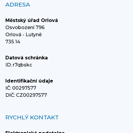
ADRESA
Městský úřad Orlová
Osvobození 796
Orlová - Lutyně
735 14
Datová schránka
ID: r7qbskc
Identifikační údaje
IČ: 00297577
DIČ: CZ00297577
RYCHLÝ KONTAKT