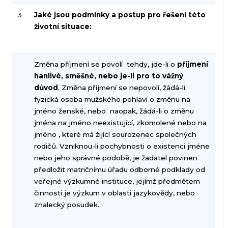
3
Jaké jsou podmínky a postup pro řešení této
životní situace:
Změna příjmení se povolí tehdy, jde-li o
příjmení
hanlivé, směšné, nebo je-li pro to vážný
důvod
. Změna příjmení se nepovolí, žádá-li
fyzická osoba mužského pohlaví o změnu na
jméno ženské, nebo naopak, žádá-li o změnu
jména na jméno neexistující, zkomolené nebo na
jméno , které má žijící sourozenec společných
rodičů. Vzniknou-li pochybnosti o existenci jméne
nebo jeho správné podobě, je žadatel povinen
předložit matričnímu úřadu odborné podklady od
veřejné výzkumné instituce, jejímž předmětem
činnosti je výzkum v oblasti jazykovědy, nebo
znalecký posudek.