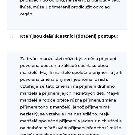
lhůtě, může ji přiměřeně prodloužit odvolací
orgán.
11
Kteří jsou další účastníci (dotčení) postupu:
Za trvání manželství může být změna příjmení
povolena pouze na základě souhlasu obou
manželů. Mají-li manželé společné příjmení a je-li
povolena změna příjmení jednomu z nich,
vztahuje se tato změna i na příjmení druhého
manžela a příjmení jejich nezletilých dětí. Mají-li
manželé a rodiče dítěte různá příjmení, změna
příjmení toho z manželů, jehož příjmení má
nezletilý, se vztahuje i na nezletilého. Mají-li
manželé společné příjmení a jeden z nich užívá a
na druhém místě uvádí příjmení předchozí, může
jim být povolena změna pouze tohoto