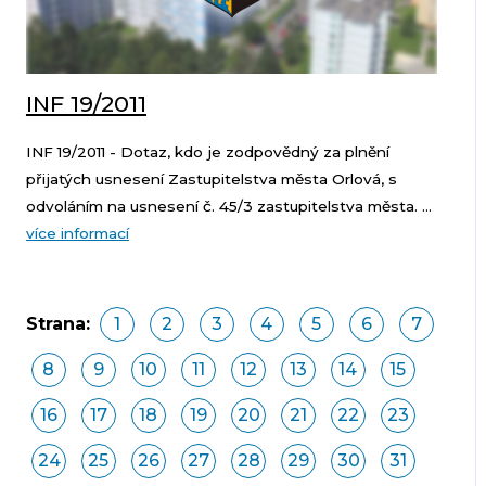
INF 19/2011
INF 19/2011 - Dotaz, kdo je zodpovědný za plnění
přijatých usnesení Zastupitelstva města Orlová, s
odvoláním na usnesení č. 45/3 zastupitelstva města. ...
více informací
Strana:
1
2
3
4
5
6
7
8
9
10
11
12
13
14
15
16
17
18
19
20
21
22
23
24
25
26
27
28
29
30
31