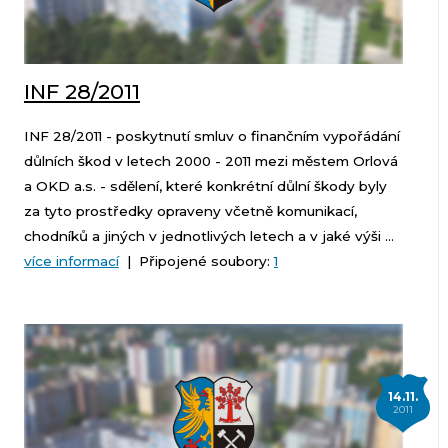
INF 28/2011
INF 28/2011 - poskytnutí smluv o finančním vypořádání
důlních škod v letech 2000 - 2011 mezi městem Orlová
a OKD a.s. - sdělení, které konkrétní důlní škody byly
za tyto prostředky opraveny včetně komunikací,
chodníků a jiných v jednotlivých letech a v jaké výši ...
více informací
| Připojené soubory:
1
14.11.
2011