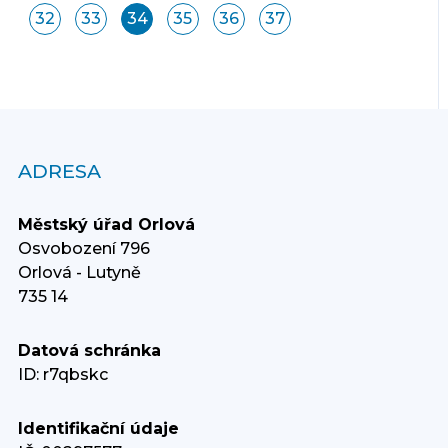
32
33
34
35
36
37
ADRESA
Městský úřad Orlová
Osvobození 796
Orlová - Lutyně
735 14
Datová schránka
ID: r7qbskc
Identifikační údaje