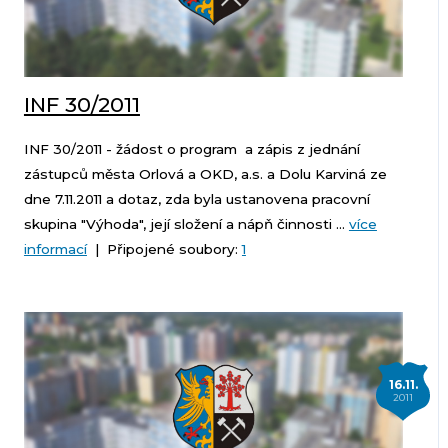
INF 30/2011
INF 30/2011 - žádost o program a zápis z jednání
zástupců města Orlová a OKD, a.s. a Dolu Karviná ze
dne 7.11.2011 a dotaz, zda byla ustanovena pracovní
skupina "Výhoda", její složení a nápň činnosti ...
více
informací
| Připojené soubory:
1
16.11.
2011