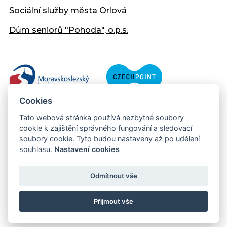
Sociální služby města Orlová
Dům seniorů "Pohoda", o.p.s.
Cookies
Tato webová stránka používá nezbytné soubory
cookie k zajištění správného fungování a sledovací
soubory cookie. Tyto budou nastaveny až po udělení
souhlasu.
Nastavení cookies
Copyright © 2013 - 2026 Městský úřad Orlová
Prohlášení přístupnosti
Odmítnout vše
Created:
web-evolution.cz
| Webmaster:
webmaster@muor.cz
Přijmout vše