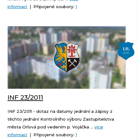
informací
| Připojené soubory:
1
1.11.
2011
INF 23/2011
INF 23/2011 - dotaz na datumy jednání a zápisy z
těchto jednání Kontrolního výboru Zastupitelstva
města Orlová pod vedením p. Vojáčka ...
více
informací
| Připojené soubory:
1