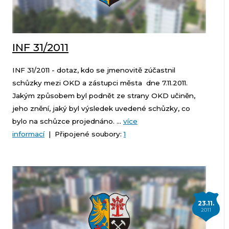
INF 31/2011
INF 31/2011 - dotaz, kdo se jmenovitě zúčastnil
schůzky mezi OKD a zástupci města dne 7.11.2011.
Jakým způsobem byl podnět ze strany OKD učiněn,
jeho znění, jaký byl výsledek uvedené schůzky, co
bylo na schůzce projednáno. ...
více
informací
| Připojené soubory:
1
23.11.
2011