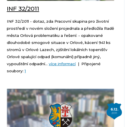
INF 32/2011
INF 32/2011 - dotaz, zda Pracovní skupina pro životní
prostředí v novém složení projednala a předložila Radě
města Orlová problematiku a řešení: - opakované
dlouhodobé smogové situace v Orlové, kácení 941 ks
stromů v Orlové Lazech, zjištění lokálních topenišťv
Orlové spalující odpad (komunální) případně jiný,
vypouštění odpadní...
více informací
| Připojené
soubory:
1
6.12.
2011