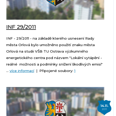
INF 29/2011
INF - 29/2011 - na základě kterého usnesení Rady
města Orlová bylo umožněno použití znaku města
Orlová na studii VŠB TU Ostrava výzkumného
energetického centra pod názvem "Lokální vytápění -
reálné možnosti a podmínky snížení škodlivých emisí"
...
více informací
| Připojené soubory:
1
14.11.
2011