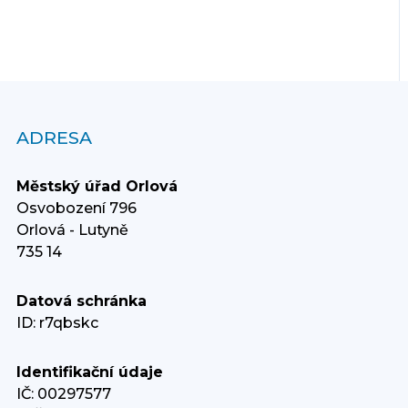
ADRESA
Městský úřad Orlová
Osvobození 796
Orlová - Lutyně
735 14
Datová schránka
ID: r7qbskc
Identifikační údaje
IČ: 00297577