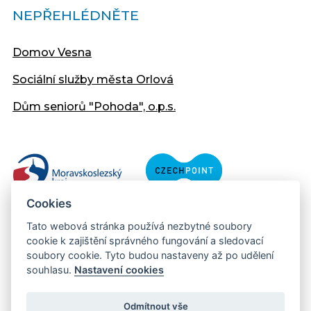
NEPŘEHLÉDNĚTE
Domov Vesna
Sociální služby města Orlová
Dům seniorů "Pohoda", o.p.s.
Cookies
Tato webová stránka používá nezbytné soubory
cookie k zajištění správného fungování a sledovací
soubory cookie. Tyto budou nastaveny až po udělení
souhlasu.
Nastavení cookies
Copyright © 2013 - 2026 Městský úřad Orlová
Prohlášení přístupnosti
Odmítnout vše