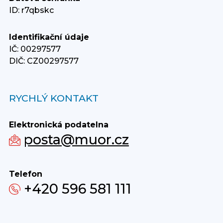
ID: r7qbskc
Identifikační údaje
IČ: 00297577
DIČ: CZ00297577
RYCHLÝ KONTAKT
Elektronická podatelna
posta@muor.cz
Telefon
+420 596 581 111