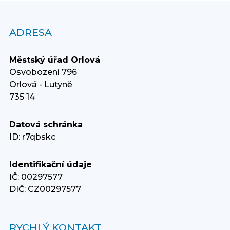
ADRESA
Městský úřad Orlová
Osvobození 796
Orlová - Lutyně
735 14
Datová schránka
ID: r7qbskc
Identifikační údaje
IČ: 00297577
DIČ: CZ00297577
RYCHLÝ KONTAKT