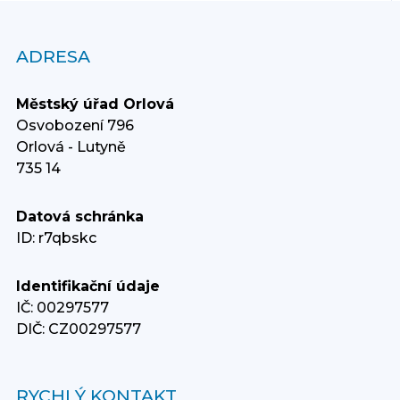
ADRESA
Městský úřad Orlová
Osvobození 796
Orlová - Lutyně
735 14
Datová schránka
ID: r7qbskc
Identifikační údaje
IČ: 00297577
DIČ: CZ00297577
RYCHLÝ KONTAKT