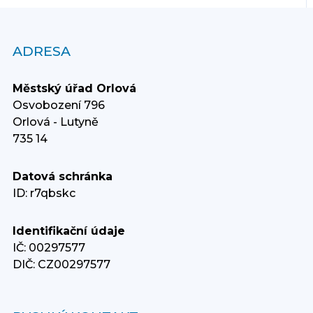
ADRESA
Městský úřad Orlová
Osvobození 796
Orlová - Lutyně
735 14
Datová schránka
ID: r7qbskc
Identifikační údaje
IČ: 00297577
DIČ: CZ00297577