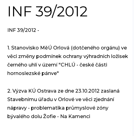
INF 39/2012
INF 39/2012 -
1. Stanovisko MěÚ Orlová (dotčeného orgánu) ve
věci změny podmínek ochrany výhradních ložisek
černého uhlí v území "CHLÚ - české části
hornoslezské pánve"
2. Výzva KÚ Ostrava ze dne 23.10.2012 zaslaná
Stavebnímu úřadu v Orlové ve věci zjednání
nápravy - problematika průmyslové zóny
bývalého dolu Žofie - Na Kamenci