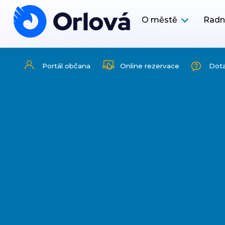
O městě
Radn
Portál občana
Online rezervace
Dot