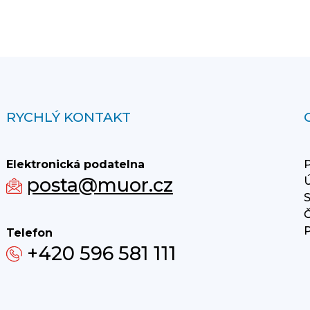
RYCHLÝ KONTAKT
Elektronická podatelna
P
posta@muor.cz
Ú
S
Č
P
Telefon
+420 596 581 111