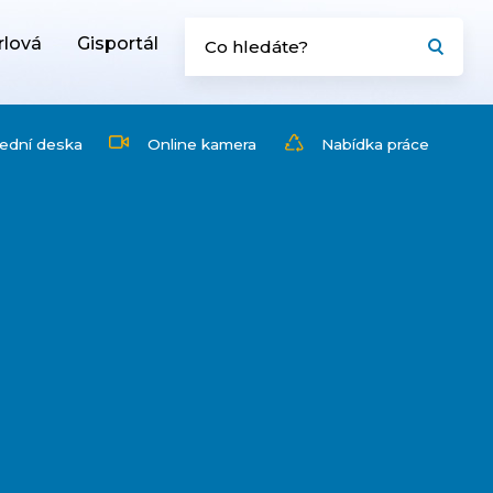
rlová
Gisportál
ední deska
Online kamera
Nabídka práce