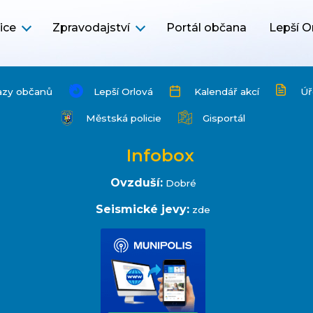
ice
Zpravodajství
Portál občana
Lepší O
azy občanů
Lepší Orlová
Kalendář akcí
Úř
Městská policie
Gisportál
Infobox
Ovzduší:
Dobré
Seismické jevy:
zde