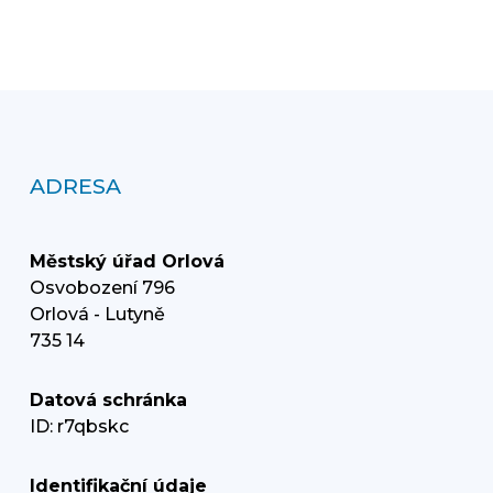
ADRESA
Městský úřad Orlová
Osvobození 796
Orlová - Lutyně
735 14
Datová schránka
ID: r7qbskc
Identifikační údaje