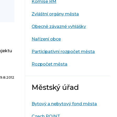
Komise RM
Zvláštní orgány města
Obecně závazné vyhlášky
Nařízení obce
bjektu
Participativní rozpočet města
Rozpočet města
9.8.2012
Městský úřad
Bytový a nebytový fond města
Czech POINT