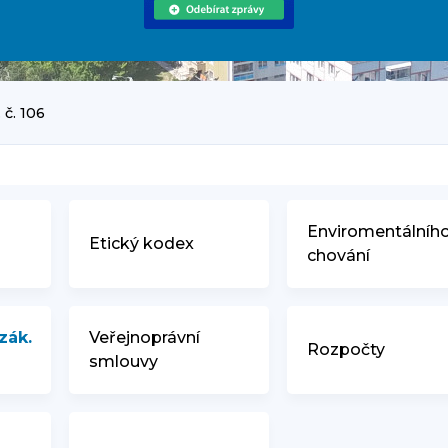
 č. 106
Enviromentálníh
d
Etický kodex
chování
zák.
Veřejnoprávní
Rozpočty
smlouvy