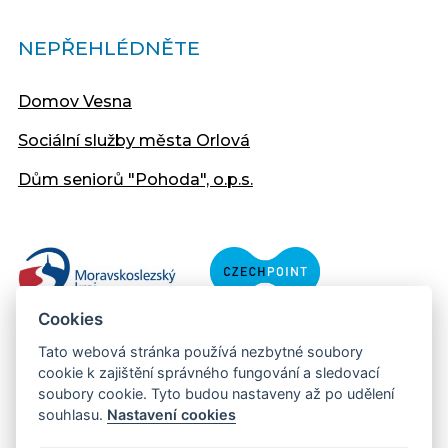
NEPŘEHLÉDNĚTE
Domov Vesna
Sociální služby města Orlová
Dům seniorů "Pohoda", o.p.s.
Cookies
Tato webová stránka používá nezbytné soubory
cookie k zajištění správného fungování a sledovací
soubory cookie. Tyto budou nastaveny až po udělení
souhlasu.
Nastavení cookies
Copyright © 2013 - 2026 Městský úřad Orlová