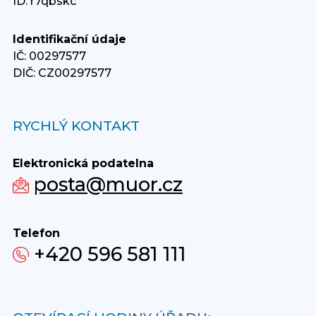
ID: r7qbskc
Identifikační údaje
IČ: 00297577
DIČ: CZ00297577
RYCHLÝ KONTAKT
Elektronická podatelna
posta@muor.cz
Telefon
+420 596 581 111