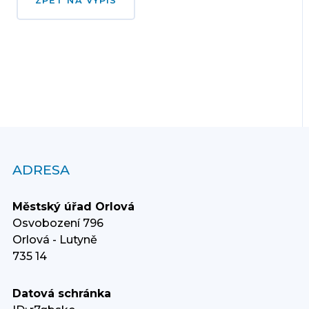
ZPĚT NA VÝPIS
ADRESA
Městský úřad Orlová
Osvobození 796
Orlová - Lutyně
735 14
Datová schránka