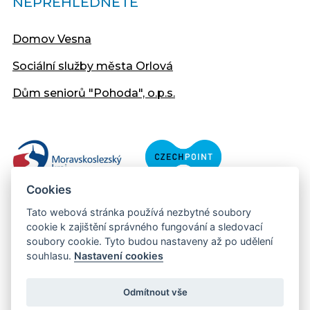
NEPŘEHLÉDNĚTE
Domov Vesna
Sociální služby města Orlová
Dům seniorů "Pohoda", o.p.s.
Cookies
Tato webová stránka používá nezbytné soubory
cookie k zajištění správného fungování a sledovací
soubory cookie. Tyto budou nastaveny až po udělení
souhlasu.
Nastavení cookies
Copyright © 2013 - 2026 Městský úřad Orlová
Prohlášení přístupnosti
Odmítnout vše
Created:
web-evolution.cz
| Webmaster: