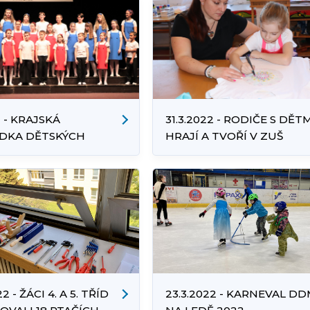
2 - KRAJSKÁ
31.3.2022 - RODIČE S DĚT
DKA DĚTSKÝCH
HRAJÍ A TVOŘÍ V ZUŠ
KÝCH SBORŮ
2 - ŽÁCI 4. A 5. TŘÍD
23.3.2022 - KARNEVAL D