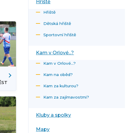
Hřiště
Hřiště
Dětská hřiště
Sportovní hřiště
Kam v Orlové...?
Kam v Orlové...?
Kam na oběd?
ĚST
Kam za kulturou?
Kam za zajímavostmi?
Kluby a spolky
Mapy