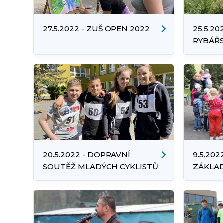
27.5.2022 - ZUŠ OPEN 2022
25.5.20
RYBÁŘS
DO 15 
20.5.2022 - DOPRAVNÍ
9.5.20
SOUTĚŽ MLADÝCH CYKLISTŮ
ZÁKLAD
STUDÁ