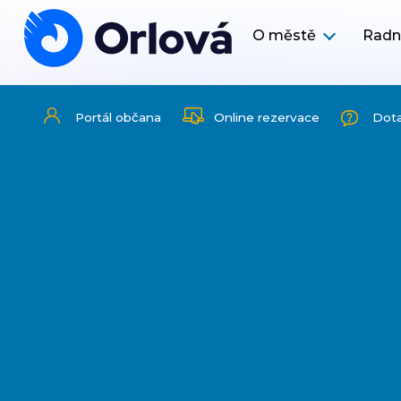
O městě
Radn
Portál občana
Online rezervace
Dot