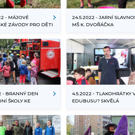
22 - MÁJOVÉ
24.5.2022 - JARNÍ SLAVNO
KÉ ZÁVODY PRO DĚTI
MŠ K. DVOŘÁČKA
LET
22 - BRANNÝ DEN
4.5.2022 - TLAKOHRÁTKY 
NÍ ŠKOLY KE
EDUBUSU? SKVĚLÁ
NCE
VARIANTA POLYTECHNIC
VÝUKY!