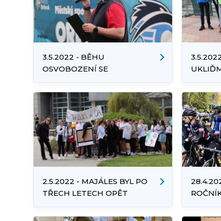
3.5.2022 - BĚHU
3.5.202
OSVOBOZENÍ SE
UKLIĎ
ZÚČASTNILO 311 ZÁVODNÍKŮ
2.5.2022 - MAJÁLES BYL PO
28.4.2
TŘECH LETECH OPĚT
ROČNÍK
FANTASTICKÝ!