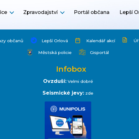
ice
Zpravodajství
Portál občana
Lepší O
azy občanů
Lepší Orlová
Kalendář akcí
Úř
Městská policie
Gisportál
Infobox
Ovzduší:
Velmi dobré
Seismické jevy:
zde