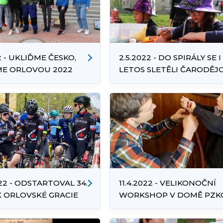
2 - UKLIĎME ČESKO,
2.5.2022 - DO SPIRÁLY SE I
ME ORLOVOU 2022
LETOS SLETĚLI ČARODĚJ
A ČARODĚJKY
022 - ODSTARTOVAL 34.
11.4.2022 - VELIKONOČNÍ
 ORLOVSKÉ GRACIE
WORKSHOP V DOMĚ PZK