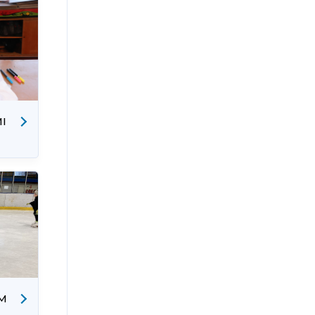
MI
DM