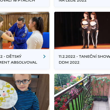
VALI 18 PTAČÍCH
NA LEDĚ 2022
22 - DĚTSKÝ
11.2.2022 - TANEČNÍ SHO
MENT ABSOLVOVAL
DDM 2022
SEBEOBRANY