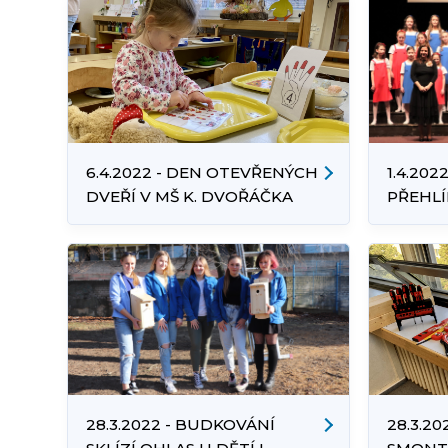
6.4.2022 - DEN OTEVŘENÝCH
1.4.202
DVEŘÍ V MŠ K. DVOŘÁČKA
PŘEHLÍ
PĚVEC
28.3.2022 - BUDKOVÁNÍ
28.3.202