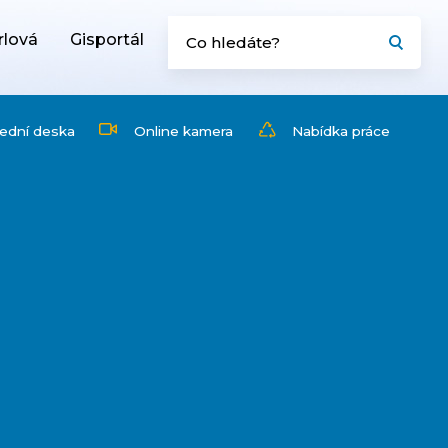
rlová
Gisportál
ední deska
Online kamera
Nabídka práce