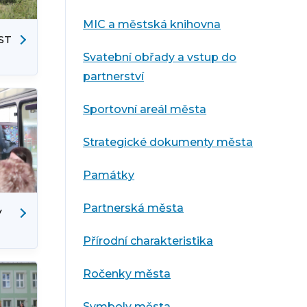
MIC a městská knihovna
ST
Svatební obřady a vstup do
partnerství
Sportovní areál města
Strategické dokumenty města
Památky
Partnerská města
V
Přírodní charakteristika
KÉ
Ročenky města
Symboly města