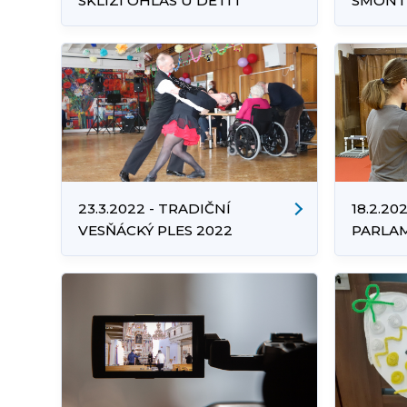
SKLÍZÍ OHLAS U DĚTÍ I
SMONTO
PTÁČKŮ
BUDEK
23.3.2022 - TRADIČNÍ
18.2.20
VESŇÁCKÝ PLES 2022
PARLA
LEKCI 