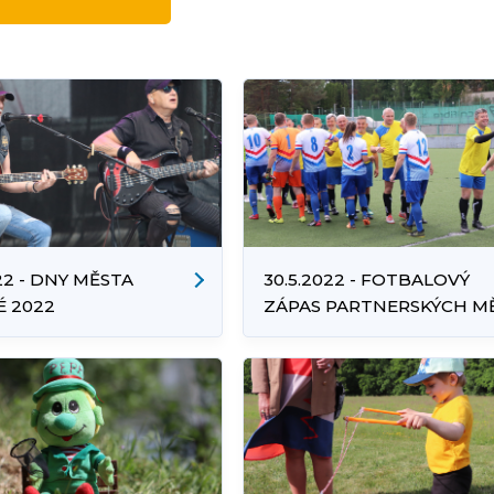
22 - DNY MĚSTA
30.5.2022 - FOTBALOVÝ
 2022
ZÁPAS PARTNERSKÝCH M
ORLOVÁ VS RYDUŁTOWY