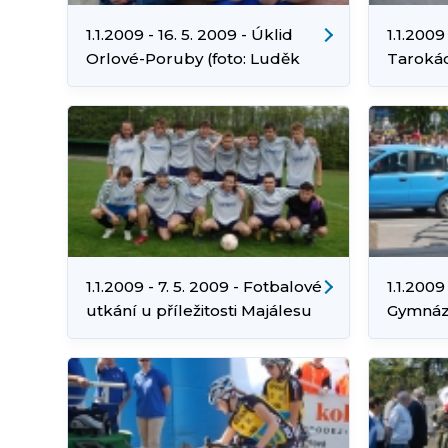
1.1.2009 - 16. 5. 2009 - Úklid
1.1.2009
Orlové-Poruby (foto: Luděk
Tarokác
Cibulka)
Cibulka
1.1.2009 - 7. 5. 2009 - Fotbalové
1.1.2009
utkání u příležitosti Majálesu
Gymnázi
(foto: Luděk Cibulka)
Cibulka