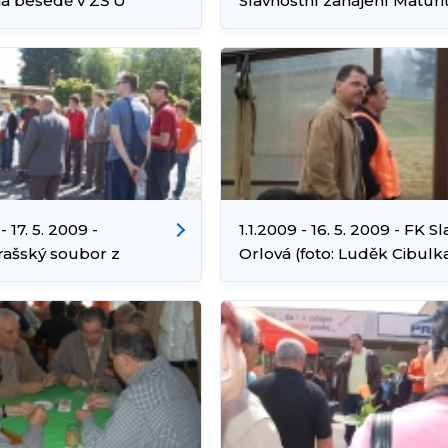
a besedě v ZŠ U
Slavnostní zahájení Maturi
y (foto: Luděk Cibulka)
Gymnáziu (foto: Luděk
Cibulka)
- 17. 5. 2009 -
1.1.2009 - 16. 5. 2009 - FK Sl
ašský soubor z
Orlová (foto: Luděk Cibulk
ska v Orlové (foto:
ibulka)