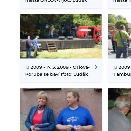
města ORLOVÁ (foto:Luděk
města n
Cibulka, Richard Kutěj)
Kapličk
1.1.2009 - 17. 5. 2009 - Orlová-
1.1.2009 
Poruba se baví (foto: Luděk
Tambur
Cibulka)
Chorvat
Luděk C