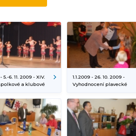
- 5.-6. 11. 2009 - XIV.
1.1.2009 - 26. 10. 2009 -
spolkové a klubové
Vyhodnocení plavecké
 (foto: Luděk Cibulka)
soutěže (foto: Luděk Cibul