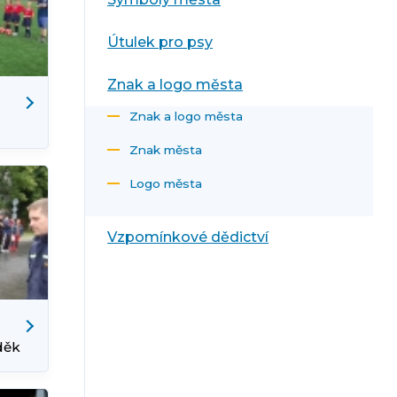
Útulek pro psy
Znak a logo města
Znak a logo města
a)
Znak města
Logo města
Vzpomínkové dědictví
děk