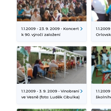
1.1.2009 - 23. 9. 2009 - Koncert
1.1.2009
k 90. výročí založení
Orlovsk
Obchodní akademie (foto:
(foto: 
Luděk Cibulka)
1.1.2009 - 3. 9. 2009 - Vinobraní
1.1.2009
ve Vesně (foto: Luděk Cibulka)
školníh
Cibulka