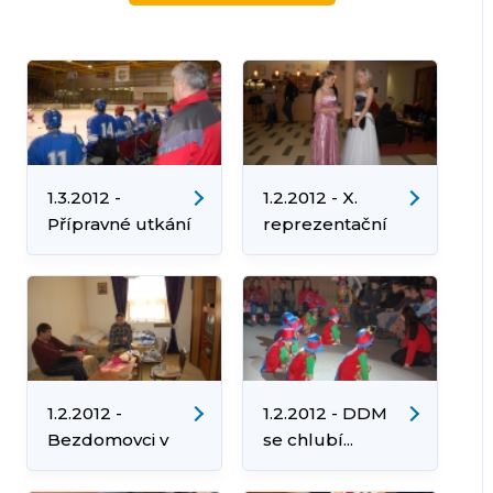
1.3.2012 -
1.2.2012 - X.
Přípravné utkání
reprezentační
HC Orlová s
ples města
druholigovou
Opavou
1.2.2012 -
1.2.2012 - DDM
Bezdomovci v
se chlubí...
krutých mrazech