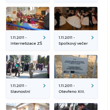
RPG a jejich
nájemníků
1.11.2011 -
1.11.2011 -
Internetizace ZŠ
Spolkový večer
Mládí
1.11.2011 -
1.11.2011 -
Slavnostní
Otevřeno XIII.
otevření
dětské hřiště v
přestěhovaného
Orlové a to v
památníku z
Orlové-Porubě