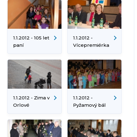
1.1.2012 - 105 let
1.1.2012 -
paní
Vícepremiérka
Moldrzykové
vlády České
republiky
Karolína Peake
na návštěvě v
Orlové
1.1.2012 - Zima v
1.1.2012 -
Orlové
Pyžamový bál