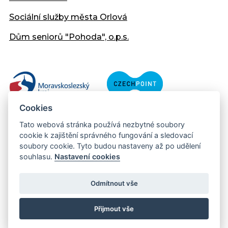
Sociální služby města Orlová
Dům seniorů "Pohoda", o.p.s.
Cookies
Tato webová stránka používá nezbytné soubory
cookie k zajištění správného fungování a sledovací
soubory cookie. Tyto budou nastaveny až po udělení
souhlasu.
Nastavení cookies
Copyright © 2013 - 2026 Městský úřad Orlová
Prohlášení přístupnosti
Odmítnout vše
Created:
web-evolution.cz
| Webmaster:
webmaster@muor.cz
Přijmout vše