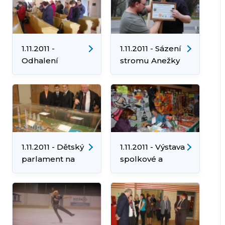
Veverky
1.11.2011 -
1.11.2011 - Sázení
Odhalení
stromu Anežky
pamětního
České
kamene
Evangelického
hřbitova
1.11.2011 - Dětský
1.11.2011 - Výstava
parlament na
spolkové a
EDĚ
klubové činnosti