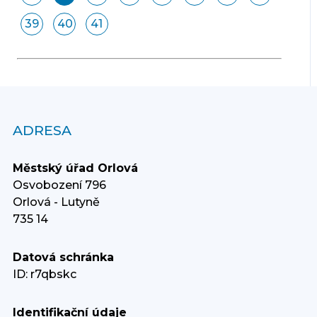
39
40
41
ADRESA
Městský úřad Orlová
Osvobození 796
Orlová - Lutyně
735 14
Datová schránka
ID: r7qbskc
Identifikační údaje