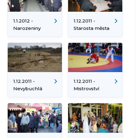
1.1.2012 -
1.12.2011 -
Narozeniny
Starosta města
děkana Martina
odměnil hasiče z
Pastrňáka
Orlové-Poruby
1.12.2011 -
1.12.2011 -
Nevybuchlá
Mistrovství
bomba z II.
republiky v
světové války
Sambu
nalezena v Dolní
Lutyni