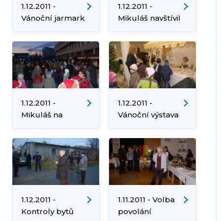
1.12.2011 -
1.12.2011 -
Vánoční jarmark
Mikuláš navštívil
i Bejbáček
1.12.2011 -
1.12.2011 -
Mikuláš na
Vánoční výstava
náměstí v
Orlové-Lutyni
1.12.2011 -
1.11.2011 - Volba
Kontroly bytů
povolání