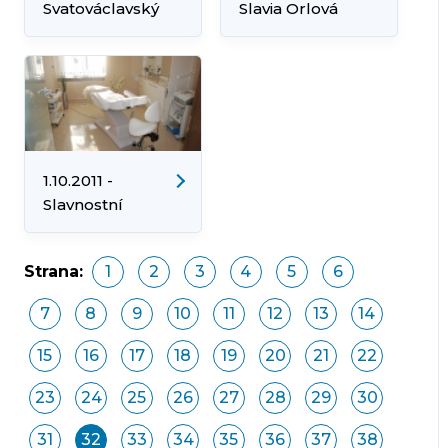
Svatováclavský
Slavia Orlová
koncert
1.10.2011 -
Slavnostní
otevření Domu
krásy a zdraví
Strana:
1
2
3
4
5
6
7
8
9
10
11
12
13
14
15
16
17
18
19
20
21
22
23
24
25
26
27
28
29
30
31
32
33
34
35
36
37
38