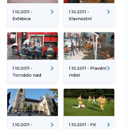
1.10.2011 -
1.10.2011 -
Exhibice
Slavnostní
"KRASO" Orlová
otevírání
tělocvičen
1.10.2011 -
1.10.2011 - Plavání
Tornádo nad
měst
Altenheimem
1.10.2011 -
1.10.2011 - FK