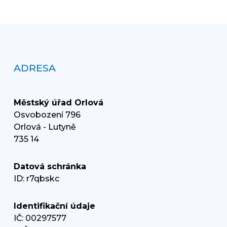
ADRESA
Městský úřad Orlová
Osvobození 796
Orlová - Lutyně
735 14
Datová schránka
ID: r7qbskc
Identifikační údaje
IČ: 00297577