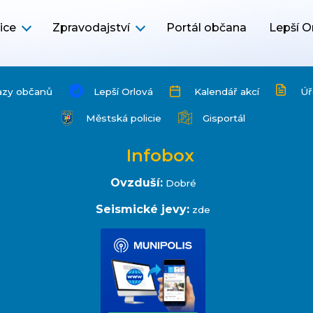
ice
Zpravodajství
Portál občana
Lepší O
azy občanů
Lepší Orlová
Kalendář akcí
Úř
Městská policie
Gisportál
Infobox
Ovzduší:
Dobré
Seismické jevy:
zde