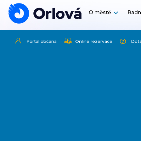
O městě
Radn
Portál občana
Online rezervace
Dot