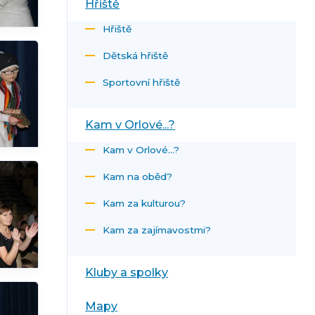
Hřiště
Hřiště
Dětská hřiště
Sportovní hřiště
Kam v Orlové...?
Kam v Orlové...?
Kam na oběd?
Kam za kulturou?
Kam za zajímavostmi?
Kluby a spolky
Mapy