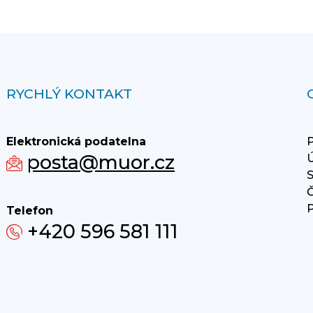
RYCHLÝ KONTAKT
Elektronická podatelna
P
posta@muor.cz
Ú
S
Č
P
Telefon
+420 596 581 111