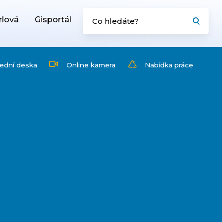
rlová
Gisportál
ední deska
Online kamera
Nabídka práce