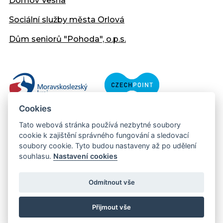
Domov Vesna
Sociální služby města Orlová
Dům seniorů "Pohoda", o.p.s.
Cookies
Tato webová stránka používá nezbytné soubory
cookie k zajištění správného fungování a sledovací
soubory cookie. Tyto budou nastaveny až po udělení
souhlasu.
Nastavení cookies
Copyright © 2013 - 2026 Městský úřad Orlová
Prohlášení přístupnosti
Odmítnout vše
Created:
web-evolution.cz
| Webmaster:
webmaster@muor.cz
Přijmout vše