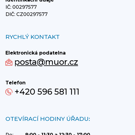
IČ: 00297577
DIČ: CZ00297577
RYCHLÝ KONTAKT
Elektronická podatelna
posta@muor.cz
Telefon
+420 596 581 111
OTEVÍRACÍ HODINY ÚŘADU:
Po:
8:00 - 11:30 a 12:30 - 17:00