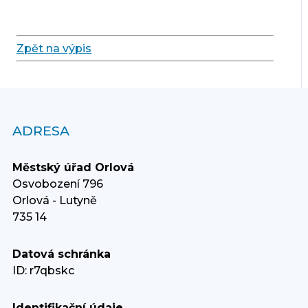
Zpět na výpis
ADRESA
Městský úřad Orlová
Osvobození 796
Orlová - Lutyně
735 14
Datová schránka
ID: r7qbskc
Identifikační údaje