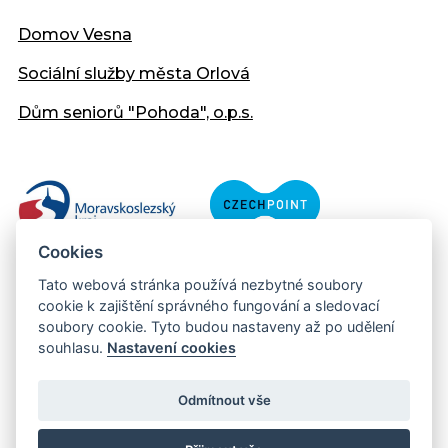
Domov Vesna
Sociální služby města Orlová
Dům seniorů "Pohoda", o.p.s.
Cookies
Tato webová stránka používá nezbytné soubory
cookie k zajištění správného fungování a sledovací
soubory cookie. Tyto budou nastaveny až po udělení
souhlasu.
Nastavení cookies
Copyright © 2013 - 2026 Městský úřad Orlová
Prohlášení přístupnosti
Odmítnout vše
Created:
web-evolution.cz
| Webmaster:
webmaster@muor.cz