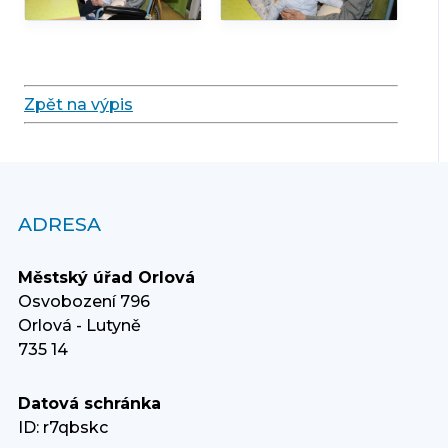
Zpět na výpis
ADRESA
Městský úřad Orlová
Osvobození 796
Orlová - Lutyně
735 14
Datová schránka
ID: r7qbskc