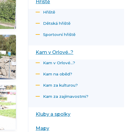
Hřiště
Hřiště
Dětská hřiště
Sportovní hřiště
Kam v Orlové...?
Kam v Orlové...?
Kam na oběd?
Kam za kulturou?
Kam za zajímavostmi?
Kluby a spolky
Mapy