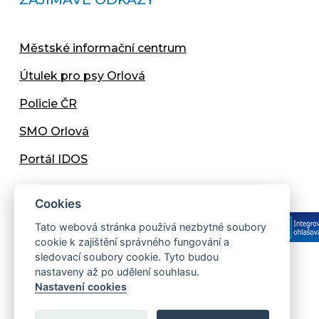
Městské informační centrum
Útulek pro psy Orlová
Policie ČR
SMO Orlová
Portál IDOS
Cookies
Tato webová stránka používá nezbytné soubory
cookie k zajištění správného fungování a
sledovací soubory cookie. Tyto budou
nastaveny až po udělení souhlasu.
Copyright © 2013 - 2026 Městský úřad Orlová
Nastavení cookies
Prohlášení přístupnosti