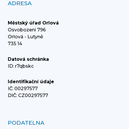
ADRESA
Městský úřad Orlová
Osvobození 796
Orlová - Lutyně
735 14
Datová schránka
ID: r7qbskc
Identifikační údaje
IČ: 00297577
DIČ: CZ00297577
PODATELNA