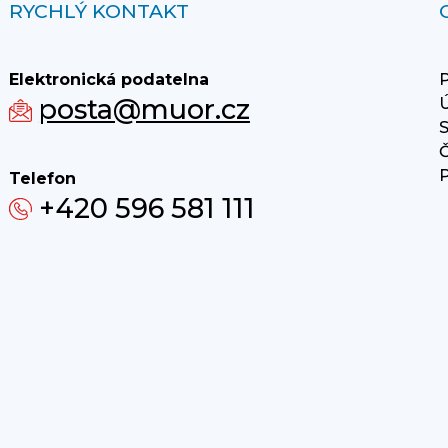
RYCHLÝ KONTAKT
Elektronická podatelna
P
posta@muor.cz
Ú
S
Č
P
Telefon
+420 596 581 111