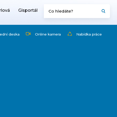
rlová
Gisportál
ední deska
Online kamera
Nabídka práce