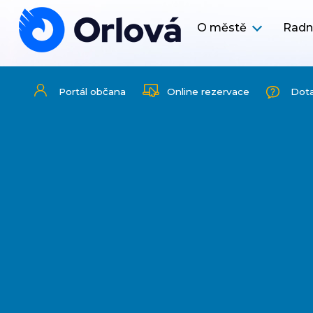
O městě
Radn
Portál občana
Online rezervace
Dot