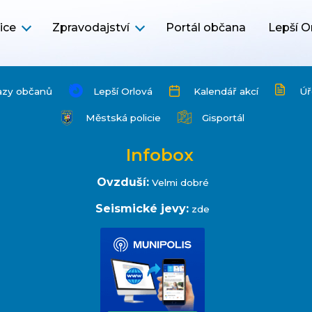
ice
Zpravodajství
Portál občana
Lepší O
azy občanů
Lepší Orlová
Kalendář akcí
Úř
Městská policie
Gisportál
Infobox
Ovzduší:
Velmi dobré
Seismické jevy:
zde