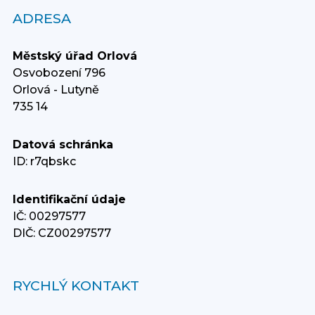
ADRESA
Městský úřad Orlová
Osvobození 796
Orlová - Lutyně
735 14
Datová schránka
ID: r7qbskc
Identifikační údaje
IČ: 00297577
DIČ: CZ00297577
RYCHLÝ KONTAKT