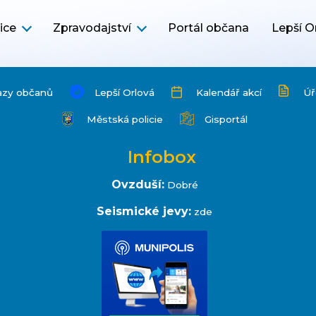
ice
Zpravodajství
Portál občana
Lepší O
azy občanů
Lepší Orlová
Kalendář akcí
Úř
Městská policie
Gisportál
Infobox
Ovzduší:
Dobré
Seismické jevy:
zde