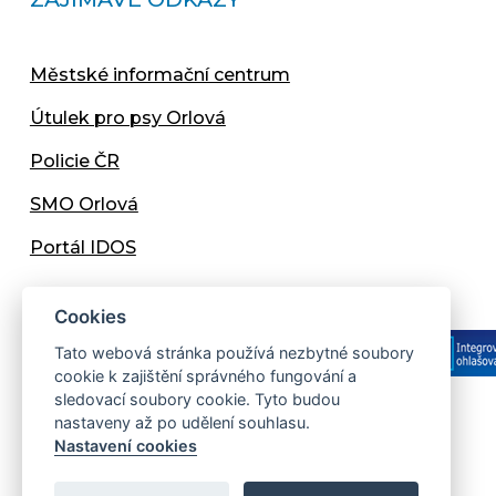
Městské informační centrum
Útulek pro psy Orlová
Policie ČR
SMO Orlová
Portál IDOS
Cookies
Tato webová stránka používá nezbytné soubory
cookie k zajištění správného fungování a
sledovací soubory cookie. Tyto budou
nastaveny až po udělení souhlasu.
Copyright © 2013 - 2026 Městský úřad Orlová
Nastavení cookies
Prohlášení přístupnosti