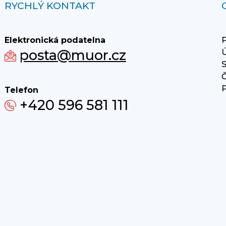
RYCHLÝ KONTAKT
Elektronická podatelna
P
posta@muor.cz
Ú
S
Č
P
Telefon
+420 596 581 111