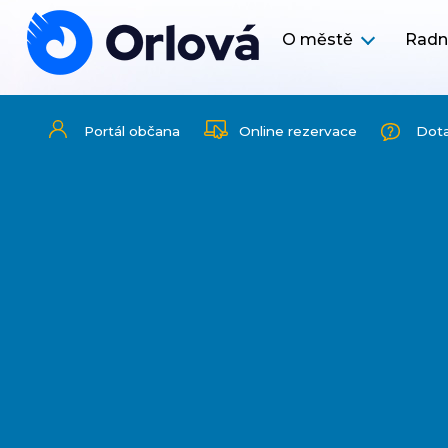
O městě
Radn
Portál občana
Online rezervace
Dot