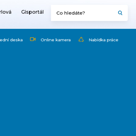
rlová
Gisportál
ední deska
Online kamera
Nabídka práce