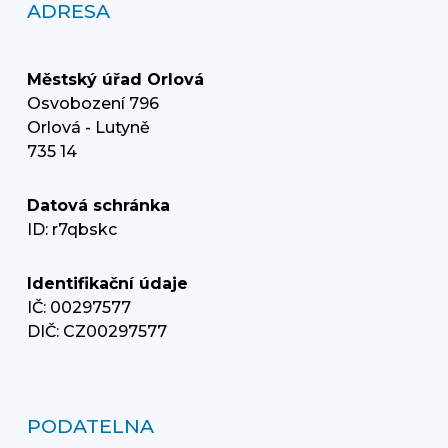
ADRESA
Městský úřad Orlová
Osvobození 796
Orlová - Lutyně
735 14
Datová schránka
ID: r7qbskc
Identifikační údaje
IČ: 00297577
DIČ: CZ00297577
PODATELNA