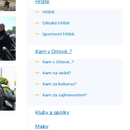
Hřiště
Hřiště
Dětská hřiště
Sportovní hřiště
Kam v Orlové...?
Kam v Orlové...?
Kam na oběd?
Kam za kulturou?
Kam za zajímavostmi?
Kluby a spolky
Mapy