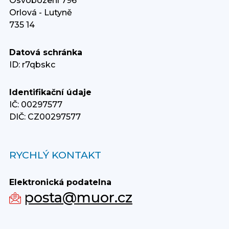
Osvobození 796
Orlová - Lutyně
735 14
Datová schránka
ID: r7qbskc
Identifikační údaje
IČ: 00297577
DIČ: CZ00297577
RYCHLÝ KONTAKT
Elektronická podatelna
posta@muor.cz