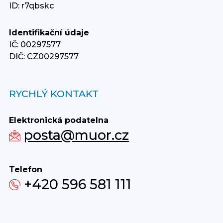
ID: r7qbskc
Identifikační údaje
IČ: 00297577
DIČ: CZ00297577
RYCHLÝ KONTAKT
Elektronická podatelna
posta@muor.cz
Telefon
+420 596 581 111