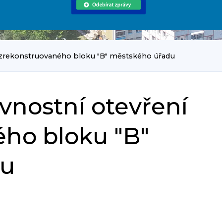
í zrekonstruovaného bloku "B" městského úřadu
avnostní otevření
ho bloku "B"
du