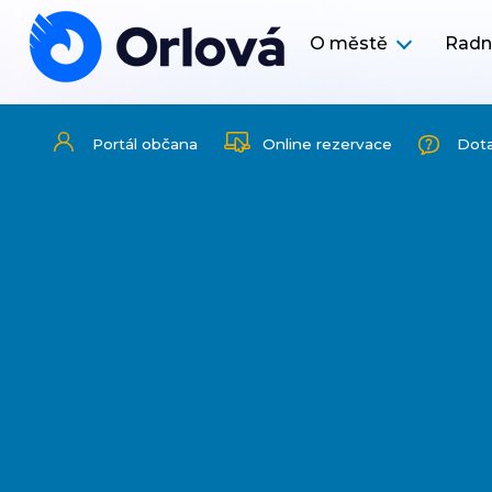
O městě
Radn
Portál občana
Online rezervace
Dot