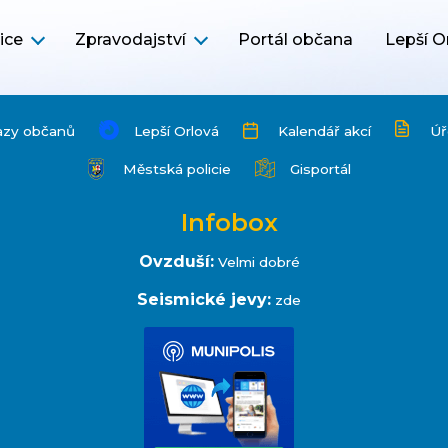
ice
Zpravodajství
Portál občana
Lepší O
azy občanů
Lepší Orlová
Kalendář akcí
Úř
Městská policie
Gisportál
Infobox
Ovzduší:
Velmi dobré
Seismické jevy:
zde