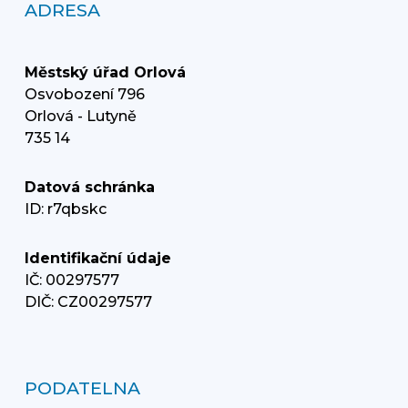
ADRESA
Městský úřad Orlová
Osvobození 796
Orlová - Lutyně
735 14
Datová schránka
ID: r7qbskc
Identifikační údaje
IČ: 00297577
DIČ: CZ00297577
PODATELNA