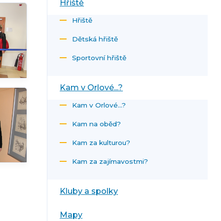
Hřiště
Hřiště
Dětská hřiště
Sportovní hřiště
Kam v Orlové...?
Kam v Orlové...?
Kam na oběd?
Kam za kulturou?
Kam za zajímavostmi?
Kluby a spolky
Mapy