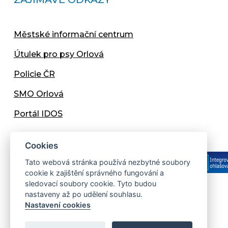
Městské informační centrum
Útulek pro psy Orlová
Policie ČR
SMO Orlová
Portál IDOS
Cookies
Tato webová stránka používá nezbytné soubory
cookie k zajištění správného fungování a
sledovací soubory cookie. Tyto budou
nastaveny až po udělení souhlasu.
Copyright © 2013 - 2026 Městský úřad Orlová
Nastavení cookies
Prohlášení přístupnosti