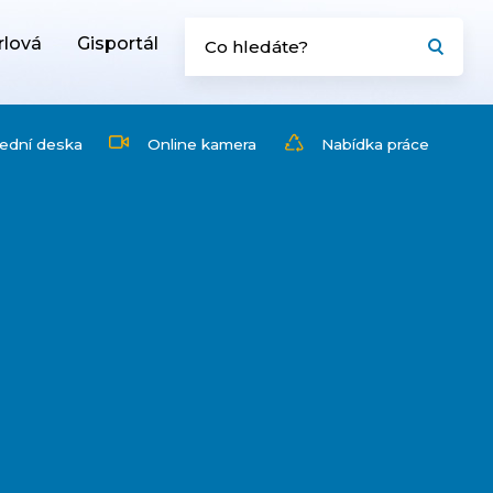
rlová
Gisportál
ední deska
Online kamera
Nabídka práce