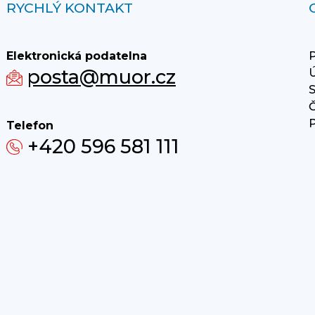
RYCHLÝ KONTAKT
Elektronická podatelna
P
posta@muor.cz
Ú
S
Č
P
Telefon
+420 596 581 111