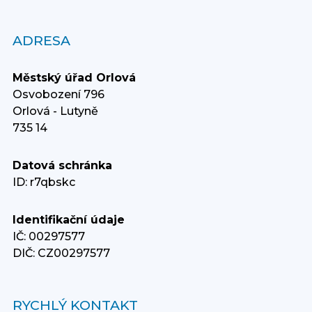
ADRESA
Městský úřad Orlová
Osvobození 796
Orlová - Lutyně
735 14
Datová schránka
ID: r7qbskc
Identifikační údaje
IČ: 00297577
DIČ: CZ00297577
RYCHLÝ KONTAKT