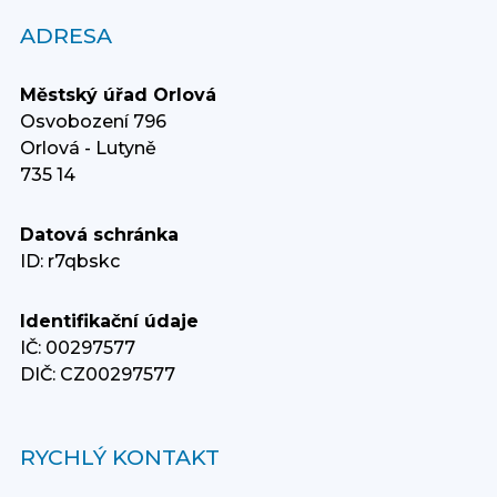
ADRESA
Městský úřad Orlová
Osvobození 796
Orlová - Lutyně
735 14
Datová schránka
ID: r7qbskc
Identifikační údaje
IČ: 00297577
DIČ: CZ00297577
RYCHLÝ KONTAKT