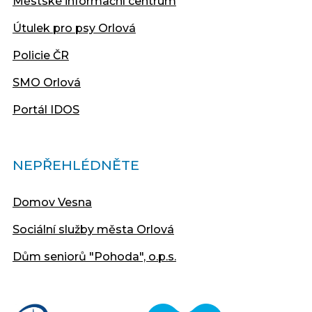
Městské informační centrum
Útulek pro psy Orlová
Policie ČR
SMO Orlová
Portál IDOS
NEPŘEHLÉDNĚTE
Domov Vesna
Sociální služby města Orlová
Dům seniorů "Pohoda", o.p.s.