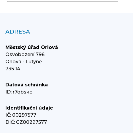
ADRESA
Městský úřad Orlová
Osvobození 796
Orlová - Lutyně
735 14
Datová schránka
ID: r7qbskc
Identifikační údaje
IČ: 00297577
DIČ: CZ00297577