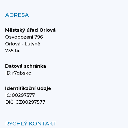
ADRESA
Městský úřad Orlová
Osvobození 796
Orlová - Lutyně
735 14
Datová schránka
ID: r7qbskc
Identifikační údaje
IČ: 00297577
DIČ: CZ00297577
RYCHLÝ KONTAKT