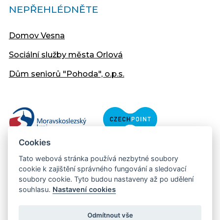
NEPŘEHLÉDNĚTE
Domov Vesna
Sociální služby města Orlová
Dům seniorů "Pohoda", o.p.s.
Cookies
Tato webová stránka používá nezbytné soubory
cookie k zajištění správného fungování a sledovací
soubory cookie. Tyto budou nastaveny až po udělení
souhlasu.
Nastavení cookies
Copyright © 2013 - 2026 Městský úřad Orlová
Prohlášení přístupnosti
Odmítnout vše