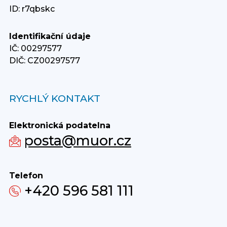
ID: r7qbskc
Identifikační údaje
IČ: 00297577
DIČ: CZ00297577
RYCHLÝ KONTAKT
Elektronická podatelna
posta@muor.cz
Telefon
+420 596 581 111