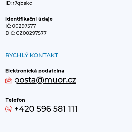
ID: r7qbskc
Identifikační údaje
IČ: 00297577
DIČ: CZ00297577
RYCHLÝ KONTAKT
Elektronická podatelna
posta@muor.cz
Telefon
+420 596 581 111