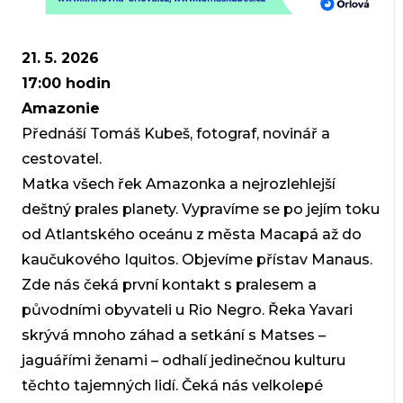
21. 5. 2026
17:00 hodi
n
Amazonie
Přednáší Tomáš Kubeš, fotograf, novinář a
cestovatel.
Matka všech řek Amazonka a nejrozlehlejší
deštný prales planety. Vypravíme se po jejím toku
od Atlantského oceánu z města Macapá až do
kaučukového Iquitos. Objevíme přístav Manaus.
Zde nás čeká první kontakt s pralesem a
původními obyvateli u Rio Negro. Řeka Yavari
skrývá mnoho záhad a setkání s Matses –
jaguářími ženami – odhalí jedinečnou kulturu
těchto tajemných lidí. Čeká nás velkolepé