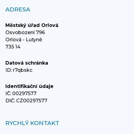
ADRESA
Městský úřad Orlová
Osvobození 796
Orlová - Lutyně
735 14
Datová schránka
ID: r7qbskc
Identifikační údaje
IČ: 00297577
DIČ: CZ00297577
RYCHLÝ KONTAKT