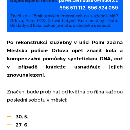
Po rekonstrukci služebny v ulici Polní začíná
Městská policie Orlová opět značit kola a
kompenzační pomůcky syntetickou DNA, což
v případě krádeže usnadňuje jejich
znovunalezení.
Značení bude probíhat
od května do října
každou
poslední sobotu v měsíci
:
30. 5.
27. 6.