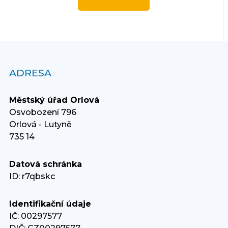
ADRESA
Městský úřad Orlová
Osvobození 796
Orlová - Lutyně
735 14
Datová schránka
ID: r7qbskc
Identifikační údaje
IČ: 00297577