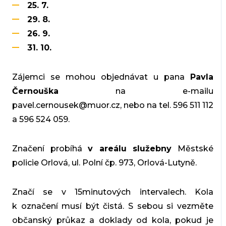
25. 7.
29. 8.
26. 9.
31. 10.
Zájemci se mohou objednávat u pana
Pavla
Černouška
na e-mailu
pavel.cernousek@muor.cz, nebo na tel. 596 511 112
a 596 524 059.
Značení probíhá
v areálu služebny
Městské
policie Orlová, ul. Polní čp. 973, Orlová-Lutyně.
Značí se v 15minutových intervalech. Kola
k označení musí být čistá. S sebou si vezměte
občanský průkaz a doklady od kola, pokud je