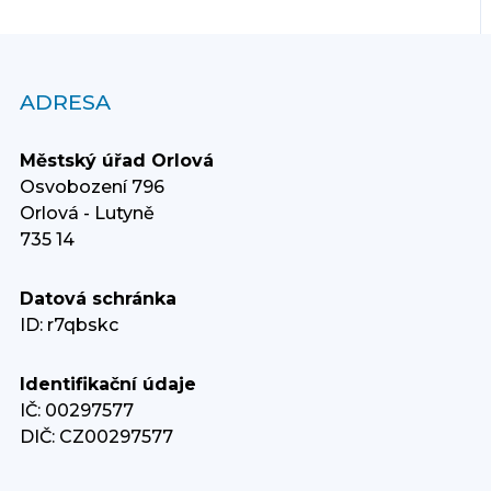
ADRESA
Městský úřad Orlová
Osvobození 796
Orlová - Lutyně
735 14
Datová schránka
ID: r7qbskc
Identifikační údaje
IČ: 00297577
DIČ: CZ00297577