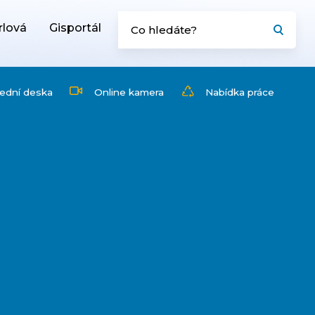
rlová
Gisportál
ední deska
Online kamera
Nabídka práce