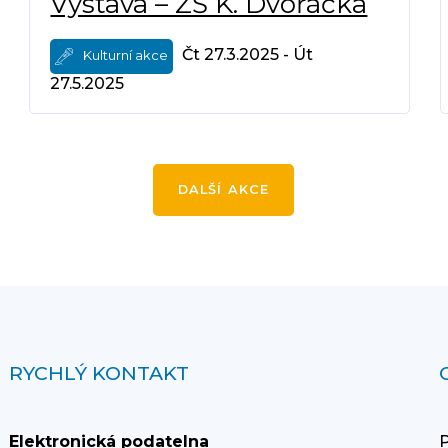
Výstava – ZŠ K. Dvořáčka
Čt 27.3.2025 - Út
Kulturní akce
27.5.2025
DALŠÍ AKCE
RYCHLÝ KONTAKT
Elektronická podatelna
P