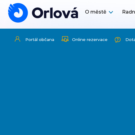
O městě
Radn
Portál občana
Online rezervace
Dot