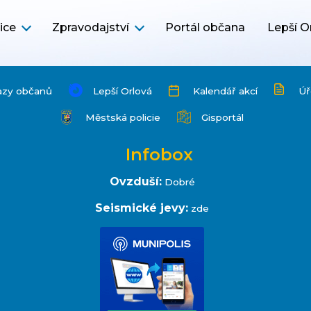
ice
Zpravodajství
Portál občana
Lepší O
azy občanů
Lepší Orlová
Kalendář akcí
Úř
Městská policie
Gisportál
Infobox
Ovzduší:
Dobré
Seismické jevy:
zde