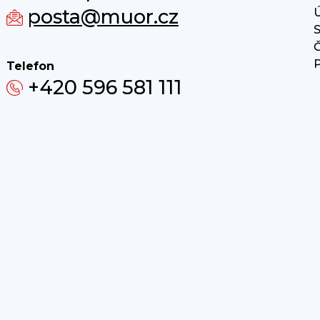
posta@muor.cz
Ú
S
Č
P
Telefon
+420 596 581 111