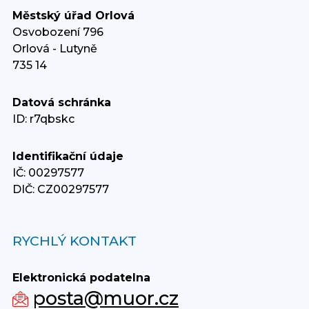
Městský úřad Orlová
Osvobození 796
Orlová - Lutyně
735 14
Datová schránka
ID: r7qbskc
Identifikační údaje
IČ: 00297577
DIČ: CZ00297577
RYCHLÝ KONTAKT
Elektronická podatelna
posta@muor.cz