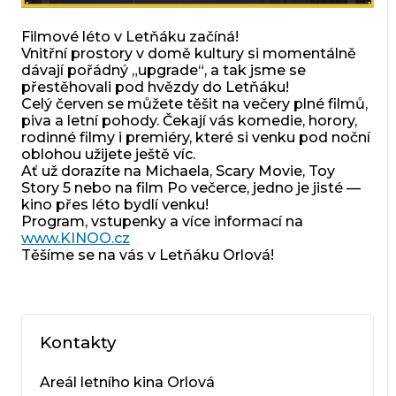
Filmové léto v Letňáku začíná!
Vnitřní prostory v domě kultury si momentálně
dávají pořádný „upgrade“, a tak jsme se
přestěhovali pod hvězdy do Letňáku!
Celý červen se můžete těšit na večery plné filmů,
piva a letní pohody. Čekají vás komedie, horory,
rodinné filmy i premiéry, které si venku pod noční
oblohou užijete ještě víc.
Ať už dorazíte na Michaela, Scary Movie, Toy
Story 5 nebo na film Po večerce, jedno je jisté —
kino přes léto bydlí venku!
Program, vstupenky a více informací na
www.KINOO.cz
Těšíme se na vás v Letňáku Orlová!
Kontakty
Areál letního kina Orlová