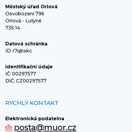
Městský úřad Orlová
Osvobození 796
Orlová - Lutyně
735 14
Datová schránka
ID: r7qbskc
Identifikační údaje
IČ: 00297577
DIČ: CZ00297577
RYCHLÝ KONTAKT
Elektronická podatelna
posta@muor.cz