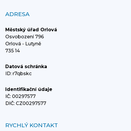
ADRESA
Městský úřad Orlová
Osvobození 796
Orlová - Lutyně
735 14
Datová schránka
ID: r7qbskc
Identifikační údaje
IČ: 00297577
DIČ: CZ00297577
RYCHLÝ KONTAKT