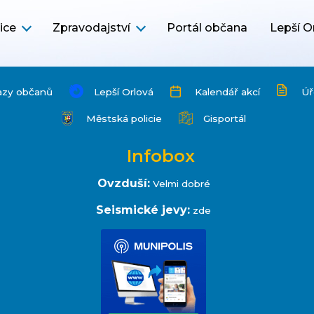
ice
Zpravodajství
Portál občana
Lepší O
azy občanů
Lepší Orlová
Kalendář akcí
Úř
Městská policie
Gisportál
Infobox
Ovzduší:
Velmi dobré
Seismické jevy:
zde