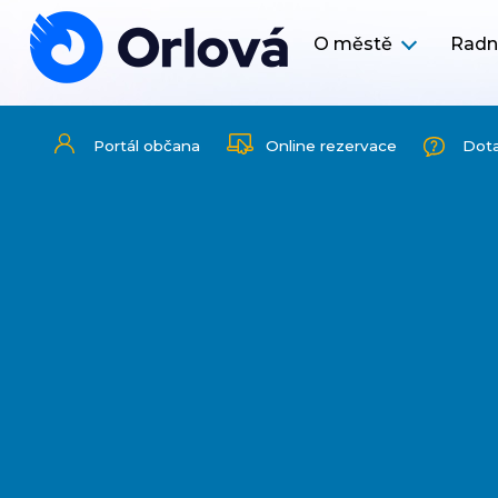
O městě
Radn
Portál občana
Online rezervace
Dot