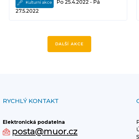
Po 25.4.2022 - Pá
Kulturní akce
27.5.2022
DALŠÍ AKCE
RYCHLÝ KONTAKT
Elektronická podatelna
P
posta@muor.cz
Ú
S