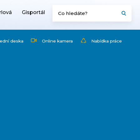
rlová
Gisportál
ední deska
Online kamera
Nabídka práce