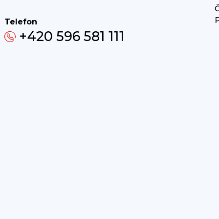
Č
P
Telefon
+420 596 581 111