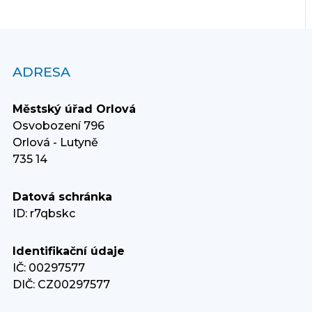
ADRESA
Městský úřad Orlová
Osvobození 796
Orlová - Lutyně
735 14
Datová schránka
ID: r7qbskc
Identifikační údaje
IČ: 00297577
DIČ: CZ00297577