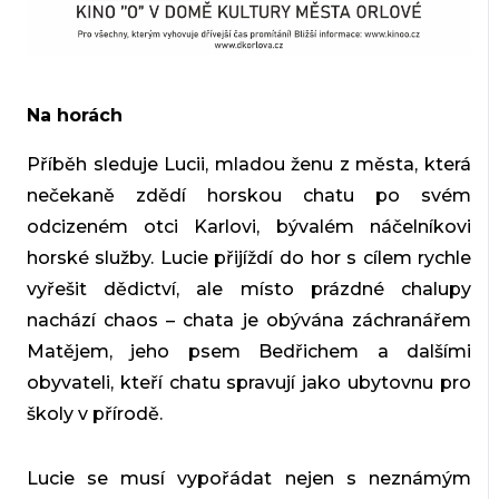
Na horách
Příběh sleduje Lucii, mladou ženu z města, která
nečekaně zdědí horskou chatu po svém
odcizeném otci Karlovi, bývalém náčelníkovi
horské služby. Lucie přijíždí do hor s cílem rychle
vyřešit dědictví, ale místo prázdné chalupy
nachází chaos – chata je obývána záchranářem
Matějem, jeho psem Bedřichem a dalšími
obyvateli, kteří chatu spravují jako ubytovnu pro
školy v přírodě.
Lucie se musí vypořádat nejen s neznámým