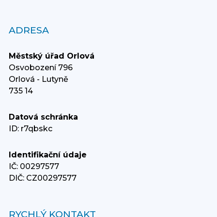
ADRESA
Městský úřad Orlová
Osvobození 796
Orlová - Lutyně
735 14
Datová schránka
ID: r7qbskc
Identifikační údaje
IČ: 00297577
DIČ: CZ00297577
RYCHLÝ KONTAKT