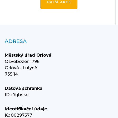
DALŠÍ AKCE
ADRESA
Městský úřad Orlová
Osvobození 796
Orlová - Lutyně
735 14
Datová schránka
ID: r7qbskc
Identifikační údaje
IČ: 00297577