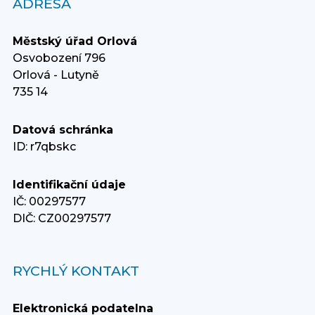
ADRESA
Městský úřad Orlová
Osvobození 796
Orlová - Lutyně
735 14
Datová schránka
ID: r7qbskc
Identifikační údaje
IČ: 00297577
DIČ: CZ00297577
RYCHLÝ KONTAKT
Elektronická podatelna