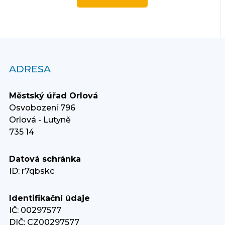
ADRESA
Městský úřad Orlová
Osvobození 796
Orlová - Lutyně
735 14
Datová schránka
ID: r7qbskc
Identifikační údaje
IČ: 00297577
DIČ: CZ00297577