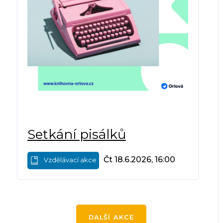
Setkání pisálků
Čt 18.6.2026, 16:00
Vzdělávací akce
DALŠÍ AKCE