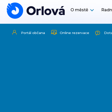
O městě
Radn
Portál občana
Online rezervace
Dot