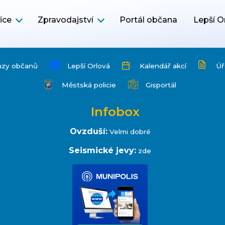
ice
Zpravodajství
Portál občana
Lepší O
azy občanů
Lepší Orlová
Kalendář akcí
Úř
Městská policie
Gisportál
Infobox
Ovzduší:
Velmi dobré
Seismické jevy:
zde