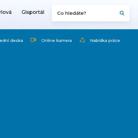
rlová
Gisportál
ední deska
Online kamera
Nabídka práce