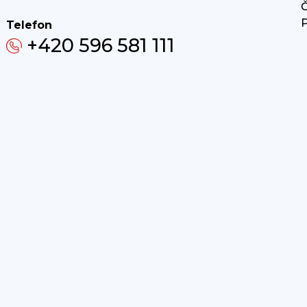
Č
P
Telefon
+420 596 581 111