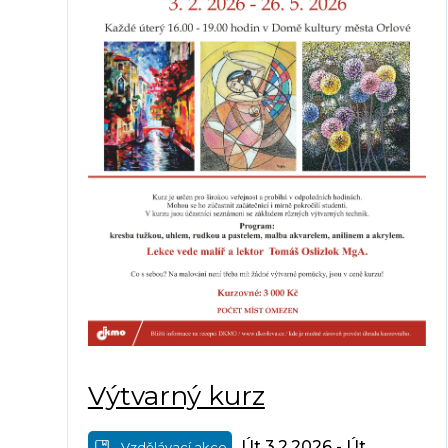
Výtvarný kurz
Út 3.2.2026 - Út
Vzdělávací akce