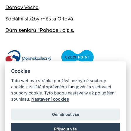
Domov Vesna
Sociální služby města Orlová
Dům seniorů "Pohoda", o.p.s.
Cookies
Tato webová stránka používá nezbytné soubory
cookie k zajištění správného fungování a sledovací
soubory cookie. Tyto budou nastaveny až po udělení
souhlasu.
Nastavení cookies
Copyright © 2013 - 2026 Městský úřad Orlová
Prohlášení přístupnosti
Odmítnout vše
Created:
web-evolution.cz
| Webmaster:
webmaster@muor.cz
Přijmout vše