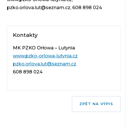
pzko.orlova.lut@seznam.cz, 608 898 024
Kontakty
MK PZKO Orłowa – Lutynia
www.pzko-orlowa-lutynia.cz
pzko.orlova.lut@seznam.cz
608 898 024
ZPĚT NA VÝPIS