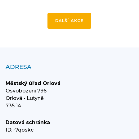
DALŠÍ AKCE
ADRESA
Městský úřad Orlová
Osvobození 796
Orlová - Lutyně
735 14
Datová schránka
ID: r7qbskc