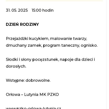
31. 05. 2025 15:00 hodin
DZIEŃ RODZINY
Przejażdżki kucykiem, malowanie twarzy,
dmuchany zamek, program taneczny, ognisko.
Słodki i słony pocęzstunek, napoje dla dzieci i
dorosłych.
Wstępne: dobrowolne.
Orłowa – Lutynia MK PZKO
www.pzko-orlowa-lutynia.cz,