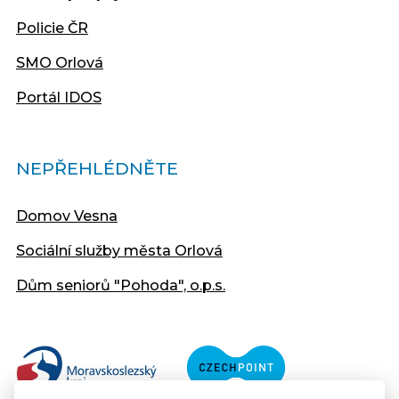
Policie ČR
SMO Orlová
Portál IDOS
NEPŘEHLÉDNĚTE
Domov Vesna
Sociální služby města Orlová
Dům seniorů "Pohoda", o.p.s.