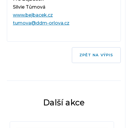
Silvie Tůmová
www.bejbacek.cz
tumova@ddm-orlova.cz
ZPĚT NA VÝPIS
Další akce