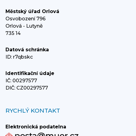
Městský úřad Orlová
Osvobození 796
Orlová - Lutyně
735 14
Datová schránka
ID: r7qbskc
Identifikační údaje
IČ: 00297577
DIČ: CZ00297577
RYCHLÝ KONTAKT
Elektronická podatelna
posta@muor.cz