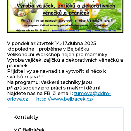
V pondělí až čtvrtek 14.-17.dubna 2025
dopoledne proběhne v Bejbáčku
Velikonoční Workshop nejen pro maminky
Výroba vajíček, zajíčků a dekorativních věnečků a
přáníček
Přijďte i vy se navnadit a vytvořit si něco k
svátkům jara !!!
Na programu: Veškeré techniky jsou
přizpůsobeny pro práci s malými dětmi
Najdete nás na FB či email :
tumova@ddm-
orlova.cz
http://www.bejbacek.cz/
Kontakty
MC Bejbáček